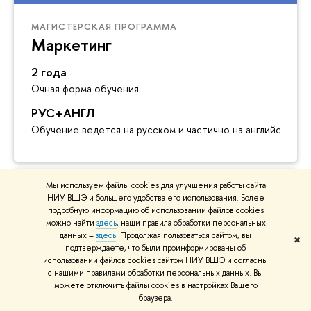
МАГИСТЕРСКАЯ ПРОГРАММА
Маркетинг
2 года
Очная форма обучения
РУС+АНГЛ
Обучение ведется на русском и частично на английском я
Мы используем файлы cookies для улучшения работы сайта
НИУ ВШЭ и большего удобства его использования. Более
МАГИСТЕРСКАЯ ПРОГРАММА
подробную информацию об использовании файлов cookies
Психологическое
можно найти
здесь
, наши правила обработки персональных
данных –
здесь
. Продолжая пользоваться сайтом, вы
консультирование
✖
подтверждаете, что были проинформированы об
использовании файлов cookies сайтом НИУ ВШЭ и согласны
2 года
с нашими правилами обработки персональных данных. Вы
можете отключить файлы cookies в настройках Вашего
Очная форма обучения
браузера.