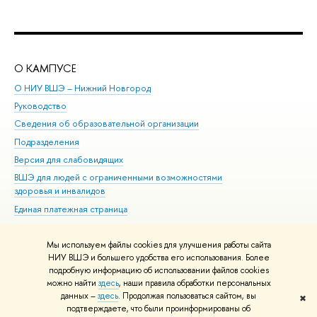
О КАМПУСЕ
ОБ
О НИУ ВШЭ – Нижний Новгород
Бак
Руководство
Маг
Сведения об образовательной организации
Вт
Подразделения
Вы
Версия для слабовидящих
Ку
ВШЭ для людей с ограниченными возможностями
Пр
здоровья и инвалидов
Рег
Единая платежная страница
Яз
Вы
Мы используем файлы cookies для улучшения работы сайта
Обр
НИУ ВШЭ и большего удобства его использования. Более
подробную информацию об использовании файлов cookies
можно найти
здесь
, наши правила обработки персональных
данных –
здесь
. Продолжая пользоваться сайтом, вы
✖
Редактору
подтверждаете, что были проинформированы об