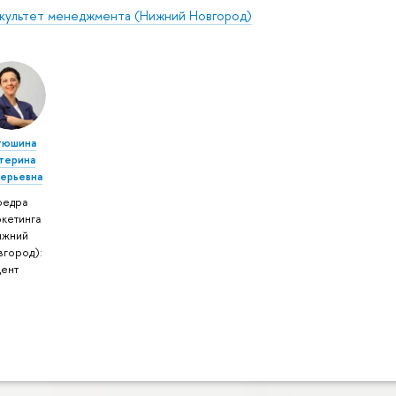
культет менеджмента (Нижний Новгород)
тюшина
атерина
лерьевна
федра
ркетинга
ижний
вгород):
цент