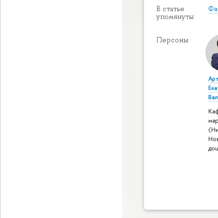
Фа
В статье
упомянуты
Персоны
Ар
Ек
Ва
Ка
ма
(Н
Но
до