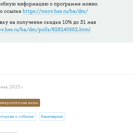
робную информацию о программе можно
по ссылке
https://nnov.hse.ru/ba/dm/
вку на получение скидки 10% до 31 мая
ov.hse.ru/ba/dm/polls/828240952.html
мая, 2023 г.
иверситетская жизнь
епортаж о событии
бакалавриат