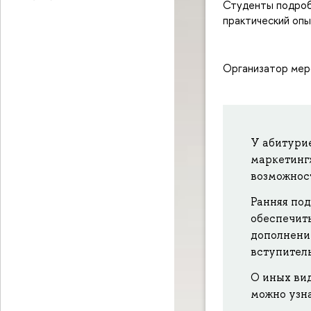
Студенты подробн
практический опы
Организатор меро
У абитури
маркетинг
возможност
Ранняя под
обеспечить
дополнени
вступител
О иных вид
можно узн