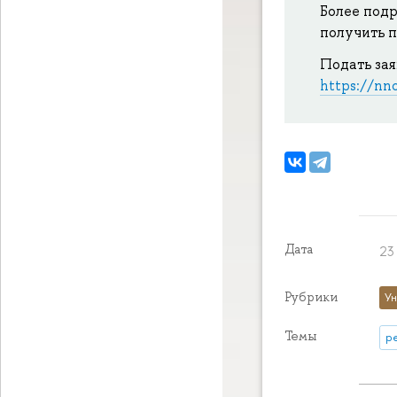
Более под
получить 
Подать зая
https://nn
Дата
23 
Рубрики
Ун
Темы
р