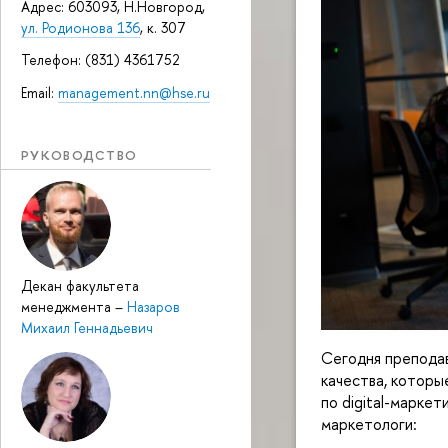
Адрес: 603093, Н.Новгород,
ул. Родионова 136
, к. 307
Телефон: (831) 4361752
Email:
management.nn@hse.ru
РУКОВОДСТВО
Декан факультета
менеджмента
–
Назаров
Михаил Геннадьевич
Сегодня препода
качества, которы
по digital-марке
маркетологи: