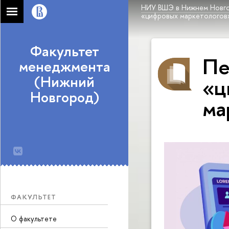
НИУ ВШЭ в Нижнем Новг
«цифровых маркетологов» в
Факультет
Пе
менеджмента
(Нижний
«ц
Новгород)
ма
ФАКУЛЬТЕТ
О факультете