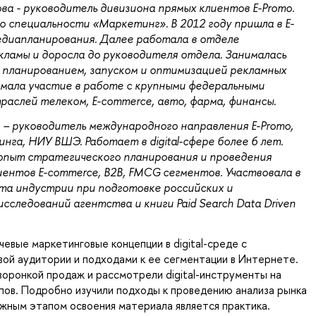
ва - руководитель дивизиона прямых клиентов E-Promo.
 специальности «Маркетинг». В 2012 году пришла в E-
едиапланирования. Далее работала в отделе
ламы и доросла до руководителя отдела. Занималась
планированием, запуском и оптимизацией рекламных
мала участие в работе с крупными федеральными
раслей телеком, E-commerce, авто, фарма, финансы.
а – руководитель международного направления E-Promo,
нга, НИУ ВШЭ. Работает в digital-сфере более 6 лет.
опыт стратегического планирования и проведения
иентов E-commerce, В2В, FMCG сегментов. Участвовала в
та индустрии при подготовке российских и
сследований агентства и книги Paid Search Data Driven
евые маркетинговые концепции в digital-среде с
ой аудитории и подходами к ее сегментации в Интернете.
воронкой продаж и рассмотрели digital-инструменты на
пов. Подробно изучили подходы к проведению анализа рынка
ажным этапом освоения материала является практика.