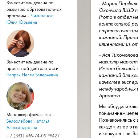
Заместитель декана по
- Мария Перфило
развитию образовательных
Окончила ВШЭ по
программ
–
Чилипенок
Promo в отдел м
Юлия Юрьевна
контекстной рек
стратегическим 
кампаний. Прини
клиентами из от
- Ася Тихомолов
магистр маркети
Заместитель декана по
Имеет большой 
проектной деятельности
–
кампаний для кл
Чапрак Нелли Валерьевна
качестве экспер
международных и
Approach.
Мы обсудили ключ
пониманием целев
Менеджер факультета
–
Познакомились с 
Белохлебова Наталья
каждом из ее эта
Александровна
и конкурентов. В
+7 (831) 436-74-09 *6427