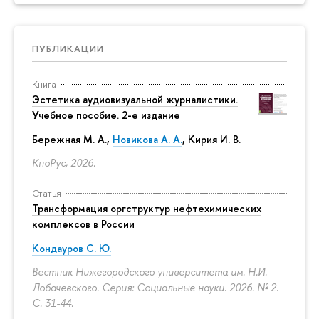
ПУБЛИКАЦИИ
Книга
Эстетика аудиовизуальной журналистики.
Учебное пособие. 2-е издание
Бережная М. А.,
Новикова А. А.
, Кирия И. В.
КноРус, 2026.
Статья
Трансформация оргструктур нефтехимических
комплексов в России
Кондауров С. Ю.
Вестник Нижегородского университета им. Н.И.
Лобачевского. Серия: Социальные науки. 2026. № 2.
С. 31-44.