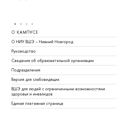
О КАМПУСЕ
ОБР
О НИУ ВШЭ – Нижний Новгород
Бакал
Руководство
Магис
Сведения об образовательной организации
Второ
Подразделения
Высше
Версия для слабовидящих
Курсы
ВШЭ для людей с ограниченными возможностями
Профе
здоровья и инвалидов
Регио
Единая платежная страница
Языко
Выпус
Обрат