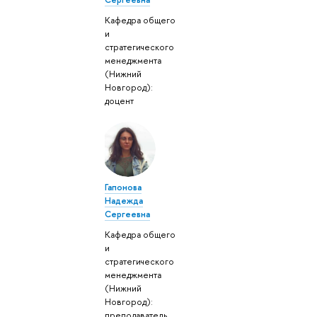
Кафедра общего
и
стратегического
менеджмента
(Нижний
Новгород):
доцент
Гапонова
Надежда
Сергеевна
Кафедра общего
и
стратегического
менеджмента
(Нижний
Новгород):
преподаватель