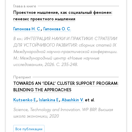
Глава в книге
Проектное мышление, как социальный феномен:
генезис проектного мышления
Гапонова Н. С.
,
Гапонова О. С.
В кн.: ИНТЕГРАЦИЯ НАУКИ И ПРАКТИКИ: СТРАТЕГИИ
ДЛЯ УСТОЙЧИВОГО РАЗВИТИЯ: сборник статей IX
Международной научно-практической конференции.
М.: Международный центр «Новые научные
исследования», 2026.
С. 235-248.
Препринт
TOWARDS AN ‘IDEAL’ CLUSTER SUPPORT PROGRAM:
BLENDING THE APPROACHES
Kutsenko E.
,
Islankina E.
,
Abashkin V.
et al.
Science, Technology and Innovation. WP BRP. Высшая
школа экономики, 2020
Все публикации