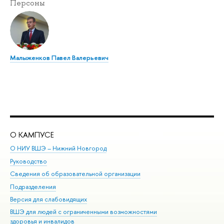
Персоны
Малыженков Павел Валерьевич
О КАМПУСЕ
ОБ
О НИУ ВШЭ – Нижний Новгород
Бак
Руководство
Маг
Сведения об образовательной организации
Вт
Подразделения
Вы
Версия для слабовидящих
Ку
ВШЭ для людей с ограниченными возможностями
Пр
здоровья и инвалидов