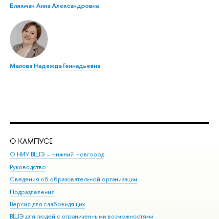
Бляхман Анна Александровна
Малова Надежда Геннадьевна
О КАМПУСЕ
ОБ
О НИУ ВШЭ – Нижний Новгород
Бак
Руководство
Маг
Сведения об образовательной организации
Вт
Подразделения
Вы
Версия для слабовидящих
Ку
ВШЭ для людей с ограниченными возможностями
Пр