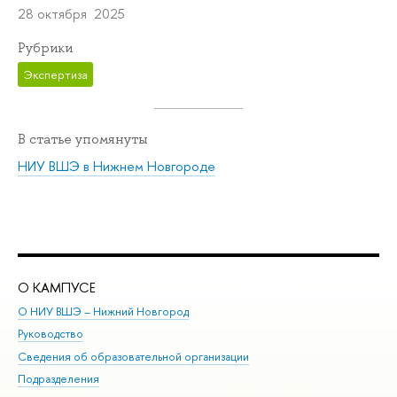
28 октября 2025
Рубрики
Экспертиза
В статье упомянуты
НИУ ВШЭ в Нижнем Новгороде
О КАМПУСЕ
ОБ
О НИУ ВШЭ – Нижний Новгород
Бак
Руководство
Маг
Сведения об образовательной организации
Вт
Подразделения
Вы