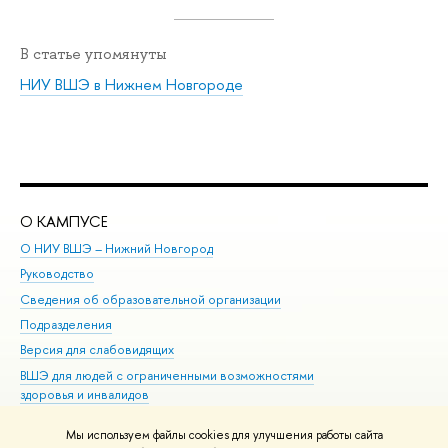
В статье упомянуты
НИУ ВШЭ в Нижнем Новгороде
О КАМПУСЕ
ОБ
О НИУ ВШЭ – Нижний Новгород
Бак
Руководство
Маг
Сведения об образовательной организации
Вт
Подразделения
Вы
Версия для слабовидящих
Ку
ВШЭ для людей с ограниченными возможностями
Пр
здоровья и инвалидов
Рег
Единая платежная страница
Яз
Мы используем файлы cookies для улучшения работы сайта