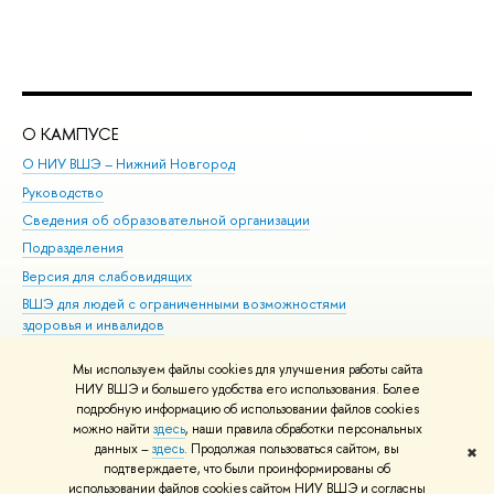
О КАМПУСЕ
ОБ
О НИУ ВШЭ – Нижний Новгород
Бак
Руководство
Маг
Сведения об образовательной организации
Вт
Подразделения
Вы
Версия для слабовидящих
Ку
ВШЭ для людей с ограниченными возможностями
Пр
здоровья и инвалидов
Рег
Единая платежная страница
Яз
Мы используем файлы cookies для улучшения работы сайта
Вы
НИУ ВШЭ и большего удобства его использования. Более
подробную информацию об использовании файлов cookies
Обр
можно найти
здесь
, наши правила обработки персональных
данных –
здесь
. Продолжая пользоваться сайтом, вы
✖
Редактору
подтверждаете, что были проинформированы об
© НИУ ВШЭ 1993–2026
Адреса и контакты
Условия использования
использовании файлов cookies сайтом НИУ ВШЭ и согласны