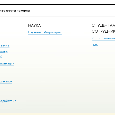
 возрасты покорны
НАУКА
СТУДЕНТАМ
СОТРУДНИ
Научные лаборатории
Корпоративная
LMS
ование
после
ей
лификации
сзакупок
модействие