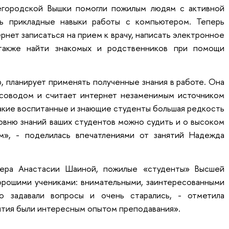
егородской Вышки помогли пожилым людям с активной
ь прикладные навыки работы с компьютером. Теперь
рнет записаться на прием к врачу, написать электронное
также найти знакомых и родственников при помощи
 планирует применять полученные знания в работе. Она
рсоводом и считает интернет незаменимым источником
акие воспитанные и знающие студенты большая редкость
овню знаний ваших студентов можно судить и о высоком
м», - поделилась впечатлениями от занятий Надежда
тера Анастасии Шаиной, пожилые «студенты» Высшей
орошими учениками: внимательными, заинтересованными
о задавали вопросы и очень старались, - отметила
нятия были интересным опытом преподавания».