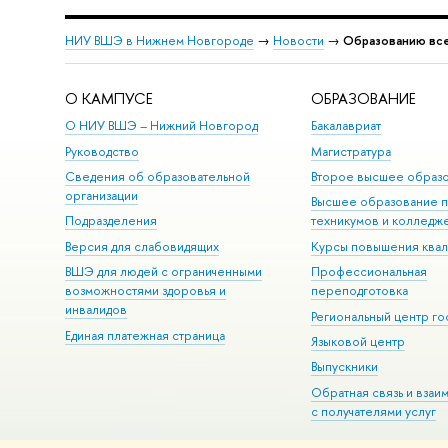
НИУ ВШЭ в Нижнем Новгороде
→
Новости
→
Образованию все
О КАМПУСЕ
ОБРАЗОВАНИЕ
О НИУ ВШЭ – Нижний Новгород
Бакалавриат
Руководство
Магистратура
Сведения об образовательной
Второе высшее образ
организации
Высшее образование 
Подразделения
техникумов и колледж
Версия для слабовидящих
Курсы повышения ква
ВШЭ для людей с ограниченными
Профессиональная
возможностями здоровья и
переподготовка
инвалидов
Региональный центр го
Единая платежная страница
Языковой центр
Выпускники
Обратная связь и взаи
с получателями услуг