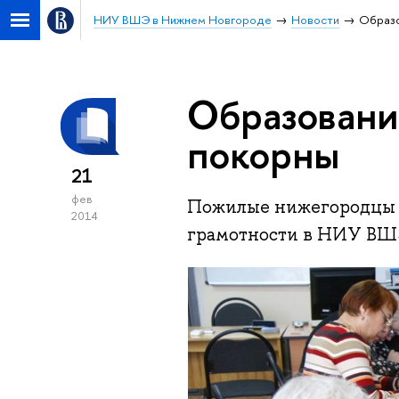
НИУ ВШЭ в Нижнем Новгороде
Новости
Образо
Образовани
покорны
21
фев
Пожилые нижегородцы 
2014
грамотности в НИУ ВШ