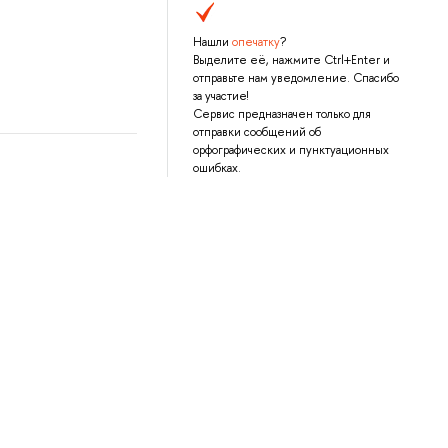
Нашли
опечатку
?
Выделите её, нажмите Ctrl+Enter и
отправьте нам уведомление. Спасибо
за участие!
Сервис предназначен только для
отправки сообщений об
орфографических и пунктуационных
ошибках.