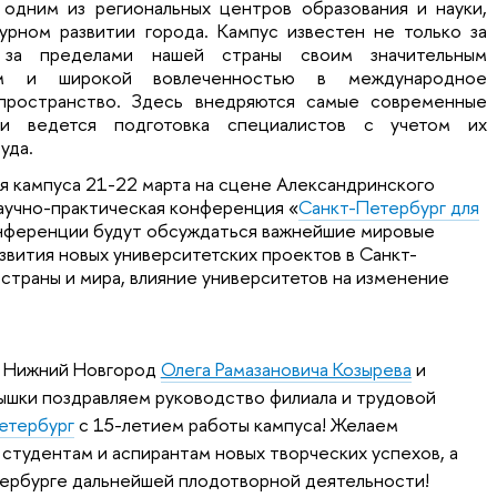
 одним из региональных центров образования и науки,
турном развитии города. Кампус известен не только за
 за пределами нашей страны своим значительным
ом и широкой вовлеченностью в международное
пространство. Здесь внедряются самые современные
 и ведется подготовка специалистов с учетом их
уда.
ия кампуса 21-22 марта на сцене Александринского
аучно-практическая конференция «
Санкт-Петербург для
онференции будут обсуждаться важнейшие мировые
звития новых университетских проектов в Санкт-
 страны и мира, влияние университетов на изменение
- Нижний Новгород
Олега Рамазановича Козырева
и
ышки поздравляем руководство филиала и трудовой
етербург
с 15-летием работы кампуса! Желаем
 студентам и аспирантам новых творческих успехов, а
ербурге дальнейшей плодотворной деятельности!