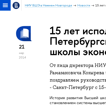
НИУ ВШЭ в Нижнем Новгороде
Новости
15 лет
15 лет испо
Петербургс
21
школы экон
мар
2014
От лица директора НИ
Рамазановича Козырева
поздравляем руководст
- Санкт-Петербург с 15
История развития Высшей шко
становлением системы высшего