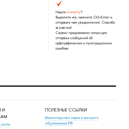
Нашли
опечатку
?
Выделите её, нажмите Ctrl+Enter и
отправьте нам уведомление. Спасибо
за участие!
Сервис предназначен только для
отправки сообщений об
орфографических и пунктуационных
ошибках.
 И
ПОЛЕЗНЫЕ ССЫЛКИ
КАМ
Министерство науки и высшего
образования РФ
 почта