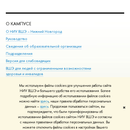
О КАМПУСЕ
ОБ
О НИУ ВШЭ – Нижний Новгород
Бак
Руководство
Маг
Сведения об образовательной организации
Вт
Подразделения
Вы
Версия для слабовидящих
Ку
ВШЭ для людей с ограниченными возможностями
Пр
здоровья и инвалидов
Рег
Единая платежная страница
Яз
Мы используем файлы cookies для улучшения работы сайта
Вы
НИУ ВШЭ и большего удобства его использования. Более
подробную информацию об использовании файлов cookies
Обр
можно найти
здесь
, наши правила обработки персональных
данных –
здесь
. Продолжая пользоваться сайтом, вы
✖
Редактору
подтверждаете, что были проинформированы об
© НИУ ВШЭ 1993–2026
Адреса и контакты
Условия использования
использовании файлов cookies сайтом НИУ ВШЭ и согласны
с нашими правилами обработки персональных данных. Вы
материалов
Политика конфиденциальности
Карта сайта
можете отключить файлы cookies в настройках Вашего
Шрифты HSE Sans и HSE Slab разработаны в
Школе дизайна НИУ ВШЭ