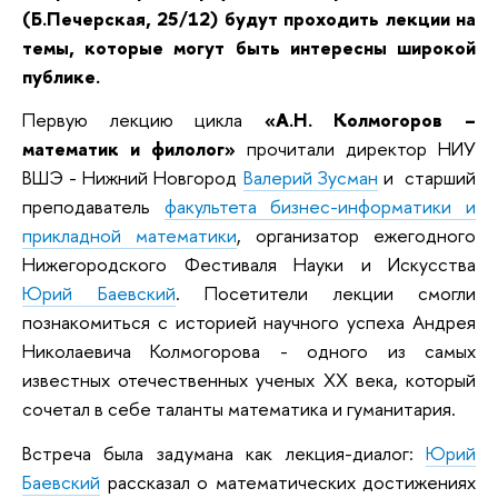
(Б.Печерская, 25/12) будут проходить лекции на
темы, которые могут быть интересны широкой
публике.
Первую лекцию цикла
«А.Н. Колмогоров –
математик и филолог»
прочитали директор НИУ
ВШЭ - Нижний Новгород
Валерий Зусман
и старший
преподаватель
факультета бизнес-информатики и
прикладной математики
, организатор ежегодного
Нижегородского Фестиваля Науки и Искусства
Юрий Баевский
. Посетители лекции смогли
познакомиться с историей научного успеха Андрея
Николаевича Колмогорова - одного из самых
известных отечественных ученых XX века, который
сочетал в себе таланты математика и гуманитария.
Встреча была задумана как лекция-диалог:
Юрий
Баевский
рассказал о математических достижениях