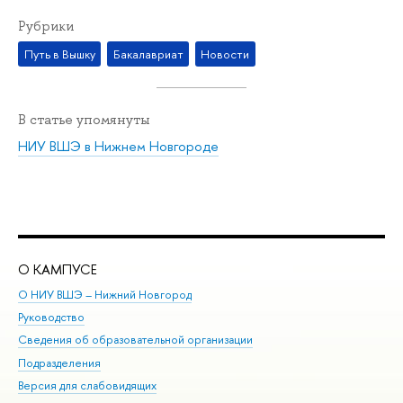
Рубрики
Путь в Вышку
Бакалавриат
Новости
В статье упомянуты
НИУ ВШЭ в Нижнем Новгороде
О КАМПУСЕ
ОБ
О НИУ ВШЭ – Нижний Новгород
Бак
Руководство
Маг
Сведения об образовательной организации
Вт
Подразделения
Вы
Версия для слабовидящих
Ку