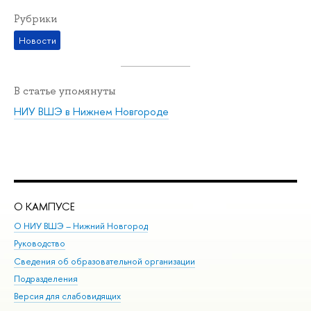
Рубрики
Новости
В статье упомянуты
НИУ ВШЭ в Нижнем Новгороде
О КАМПУСЕ
ОБ
О НИУ ВШЭ – Нижний Новгород
Бак
Руководство
Маг
Сведения об образовательной организации
Вт
Подразделения
Вы
Версия для слабовидящих
Ку