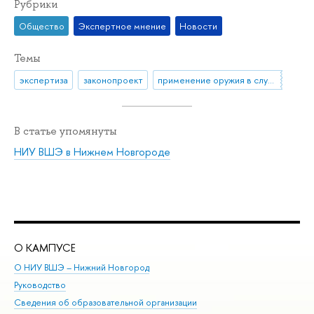
Рубрики
Общество
Экспертное мнение
Новости
Темы
экспертиза
законопроект
применение оружия в случае самообороны
В статье упомянуты
НИУ ВШЭ в Нижнем Новгороде
О КАМПУСЕ
ОБ
О НИУ ВШЭ – Нижний Новгород
Бак
Руководство
Маг
Сведения об образовательной организации
Вт