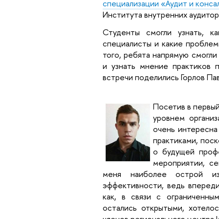
специализации «Аудит и конса
Института внутренних аудитор
Студенты смогли узнать, к
специалисты и какие проблем
того, ребята напрямую смогли
и узнать мнение практиков 
встречи поделились Горлов Пав
Посетив в первый
уровнем организ
очень интересна
практиками, поск
о будущей проф
мероприятии, се
меня наиболее острой из
эффективности, ведь впереди
как, в связи с ограниченны
остались открытыми, хотело
членов регионального центра 