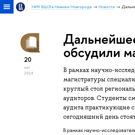
НИУ ВШЭ в Нижнем Новгороде
Новости
Дальне
Дальнейшее
обсудили м
20
окт
В рамках научно-исслед
2014
магистратуры специали
круглый стол регионал
аудиторов. Студенты см
аудита практикующие с
сегодняшний день стоят
В рамках научно-исследовател