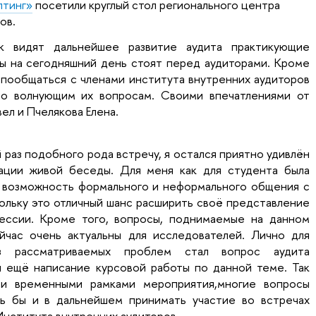
лтинг»
посетили круглый стол регионального центра
ов.
ак видят дальнейшее развитие аудита практикующие
ы на сегодняшний день стоят перед аудиторами. Кроме
 пообщаться с членами института внутренних аудиторов
по волнующим их вопросам. Своими впечатлениями от
ел и Пчелякова Елена.
 раз подобного рода встречу, я остался приятно удивлён
ации живой беседы. Для меня как для студента была
 возможность формального и неформального общения с
ольку это отличный шанс расширить своё представление
ессии. Кроме того, вопросы, поднимаемые на данном
йчас очень актуальны для исследователей. Лично для
 рассматриваемых проблем стал вопрос аудита
 ещё написание курсовой работы по данной теме. Так
ми временными рамками мероприятия,многие вопросы
сь бы и в дальнейшем принимать участие во встречах
Института внутренних аудиторов.