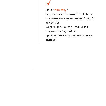
Нашли
опечатку
?
Выделите её, нажмите Ctrl+Enter и
отправьте нам уведомление. Спасибо
за участие!
Сервис предназначен только для
отправки сообщений об
орфографических и пунктуационных
ошибках.