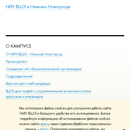
НИУ ВШЭ в Нижнем Новгороде
О КАМПУСЕ
ОБ
О НИУ ВШЭ – Нижний Новгород
Бак
Руководство
Маг
Сведения об образовательной организации
Вт
Подразделения
Вы
Версия для слабовидящих
Ку
ВШЭ для людей с ограниченными возможностями
Пр
здоровья и инвалидов
Рег
Единая платежная страница
Яз
Мы используем файлы cookies для улучшения работы сайта
Вы
НИУ ВШЭ и большего удобства его использования. Более
подробную информацию об использовании файлов cookies
Обр
можно найти
здесь
, наши правила обработки персональных
данных –
здесь
. Продолжая пользоваться сайтом, вы