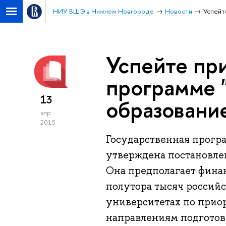
НИУ ВШЭ в Нижнем Новгороде
Новости
Успейт
Успейте при
программе 
13
образовани
апр
2015
Государственная програ
утверждена постановлен
Она предполагает фина
полутора тысяч россий
университетах по прио
направлениям подготов