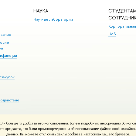
НАУКА
СТУДЕНТАМ
СОТРУДНИ
Научные лаборатории
Корпоративная
LMS
ование
после
ей
лификации
сзакупок
модействие
 и большего удобства его использования. Более подробную информацию об испол
ния материалов
Политика конфиденциальности
Карта сайта
подтверждаете, что были проинформированы об использовании файлов cookies сай
 ВШЭ
данных. Вы можете отключить файлы cookies в настройках Вашего браузера.