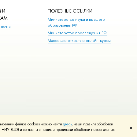
 И
ПОЛЕЗНЫЕ ССЫЛКИ
КАМ
Министерство науки и высшего
образования РФ
 почта
Министерство просвещения РФ
Массовые открытые онлайн-курсы
ьзовании файлов cookies можно найти
здесь
, наши правила обработки
Редактору
✖
том НИУ ВШЭ и согласны с нашими правилами обработки персональных