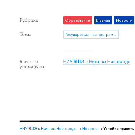
Рубрики
Образование
Главная
Новости
Темы
Государственная программа "Глобальное образование"
НИУ ВШЭ в Нижнем Новгороде
В статье
упомянуты
НИУ ВШЭ в Нижнем Новгороде
→
Новости
→
Успейте принять 