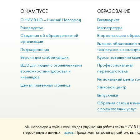
О КАМПУСЕ
ОБРАЗОВАНИЕ
О НИУ ВШЭ – Нижний Новгород
Бакалавриат
Руководство
Магистратура
Сведения об образовательной
Второе высшее образ
организации
Высшее образование 
Подразделения
техникумов и колледж
Версия для слабовидящих
Курсы повышения ква
ВШЭ для людей с ограниченными
Профессиональная
возможностями здоровья и
переподготовка
инвалидов
Региональный центр го
Единая платежная страница
Языковой центр
Выпускники
Обратная связь и взаи
с получателями услуг
Мы используем файлы cookies для улучшения работы сайта НИУ ВШЭ
© НИУ ВШЭ 1993–2026
Адреса и контакты
Условия использова
персональных данных –
здесь
. Продолжая пользоваться сайтом, вы 
Шрифты HSE Sans и HSE Slab разработаны в
Школе дизайна НИУ