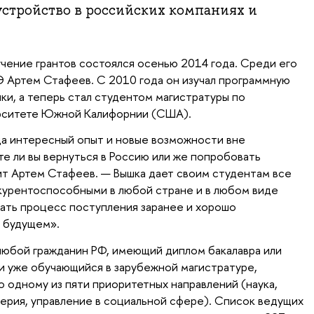
стройство в российских компаниях и
учение грантов состоялся осенью 2014 года. Среди его
 Артем Стафеев. С 2010 года он изучал программную
ки, а теперь стал студентом магистратуры по
рситете Южной Калифорнии (США).
да интересный опыт и новые возможности вне
те ли вы вернуться в Россию или же попробовать
рит Артем Стафеев. — Вышка дает своим студентам все
курентоспособными в любой стране и в любом виде
нать процесс поступления заранее и хорошо
в будущем».
любой гражданин РФ, имеющий диплом бакалавра или
и уже обучающийся в зарубежной магистратуре,
о одному из пяти приоритетных направлений (наука,
ерия, управление в социальной сфере). Список ведущих