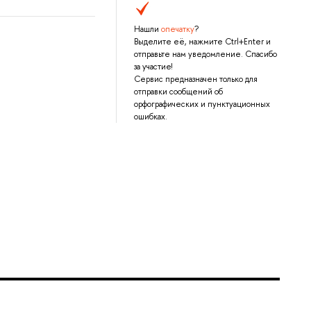
Нашли
опечатку
?
Выделите её, нажмите Ctrl+Enter и
отправьте нам уведомление. Спасибо
за участие!
Сервис предназначен только для
отправки сообщений об
орфографических и пунктуационных
ошибках.