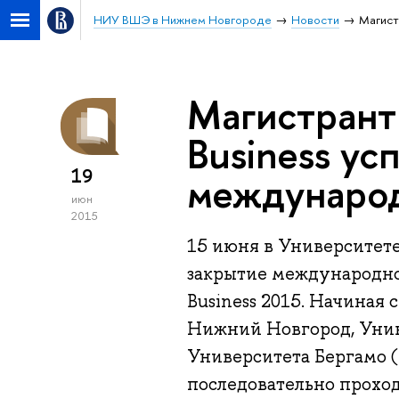
НИУ ВШЭ в Нижнем Новгороде
Новости
Магист
Магистрант
Business у
19
междунаро
июн
2015
15 июня в Университете
закрытие международно
Business 2015. Начиная 
Нижний Новгород, Унив
Университета Бергамо (
последовательно проход