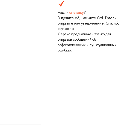
Нашли
опечатку
?
Выделите её, нажмите Ctrl+Enter и
отправьте нам уведомление. Спасибо
за участие!
Сервис предназначен только для
отправки сообщений об
орфографических и пунктуационных
ошибках.