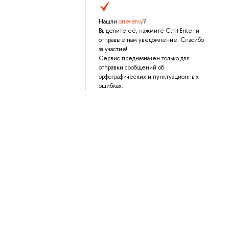
Нашли
опечатку
?
Выделите её, нажмите Ctrl+Enter и
отправьте нам уведомление. Спасибо
за участие!
Сервис предназначен только для
отправки сообщений об
орфографических и пунктуационных
ошибках.