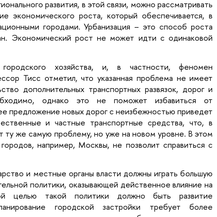
онального развития, в этой связи, можно рассматривать
ие экономического роста, который обеспечивается, в
ационными городами. Урбанизация – это способ роста
ан. Экономический рост не может идти с одинаковой
 городского хозяйства, и, в частности, феномен
ссор Тисс отметил, что указанная проблема не имеет
ство дополнительных транспортных развязок, дорог и
обходимо, однако это не поможет избавиться от
щее предложение новых дорог с неизбежностью приведет
ственные и частные транспортные средства, что, в
т ту же самую проблему, но уже на новом уровне. В этом
городов, например, Москвы, не позволит справиться с
арство и местные органы власти должны играть б
о
льшую
тельной политики, оказывающей действенное влияние на
ой целью такой политики должно быть развитие
Планирование городской застройки требует более