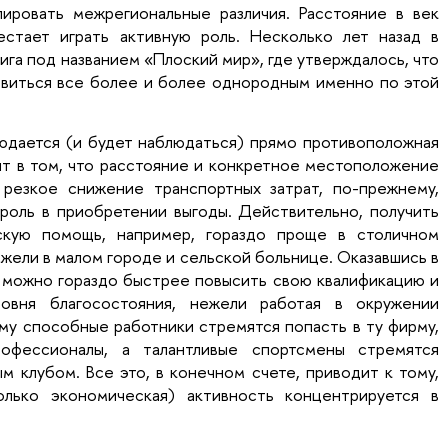
ировать межрегиональные различия. Расстояние в век
естает играть активную роль. Несколько лет назад в
га под названием «Плоский мир», где утверждалось, что
виться все более и более однородным именно по этой
юдается (и будет наблюдаться) прямо противоположная
ит в том, что расстояние и конкретное местоположение
резкое снижение транспортных затрат, по-прежнему,
роль в приобретении выгоды. Действительно, получить
скую помощь, например, гораздо проще в столичном
ежели в малом городе и сельской больнице. Оказавшись в
 можно гораздо быстрее повысить свою квалификацию и
овня благосостояния, нежели работая в окружении
му способные работники стремятся попасть в ту фирму,
офессионалы, а талантливые спортсмены стремятся
м клубом. Все это, в конечном счете, приводит к тому,
лько экономическая) активность концентрируется в