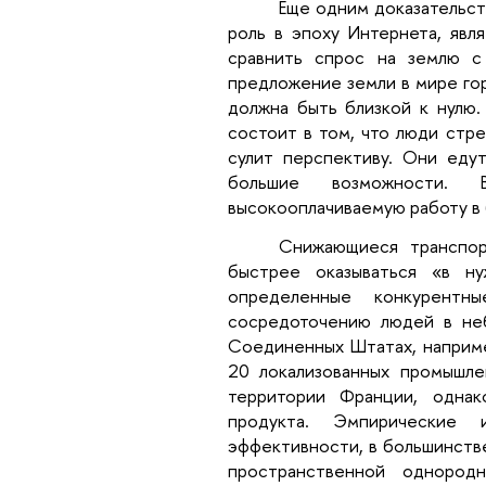
Еще одним доказательст
роль в эпоху Интернета, явл
сравнить спрос на землю с
предложение земли в мире гор
должна быть близкой к нулю.
состоит в том, что люди стре
сулит перспективу. Они еду
большие возможности. 
высокооплачиваемую работу в 
Снижающиеся транспор
быстрее оказываться «в н
определенные конкурентн
сосредоточению людей в неб
Соединенных Штатах, наприме
20 локализованных промышле
территории Франции, одна
продукта. Эмпирические 
эффективности, в большинстве
пространственной однород