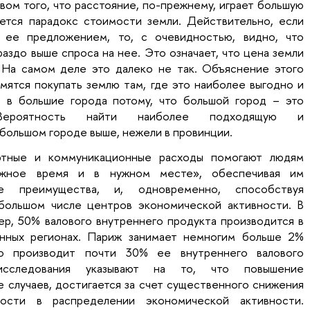
вом того, что расстояние, по-прежнему, играет большую
яется парадокс стоимости земли. Действительно, если
 ее предложением, то, с очевидностью, видно, что
аздо выше спроса на нее. Это означает, что цена земли
 На самом деле это далеко не так. Объяснение этого
мятся покупать землю там, где это наиболее выгодно и
т в большие города потому, что большой город – это
Вероятность найти наиболее подходящую и
большом городе выше, нежели в провинции.
тные и коммуникационные расходы помогают людям
ужное время и в нужном месте», обеспечивая им
ые преимущества, и, одновременно, способствуя
ольшом числе центров экономической активности. В
р, 50% валового внутреннего продукта производится в
нных регионах. Париж занимает немногим больше 2%
ко производит почти 30% ее внутреннего валового
исследования указывают на то, что повышение
 случаев, достигается за счет существенного снижения
ности в распределении экономической активности.