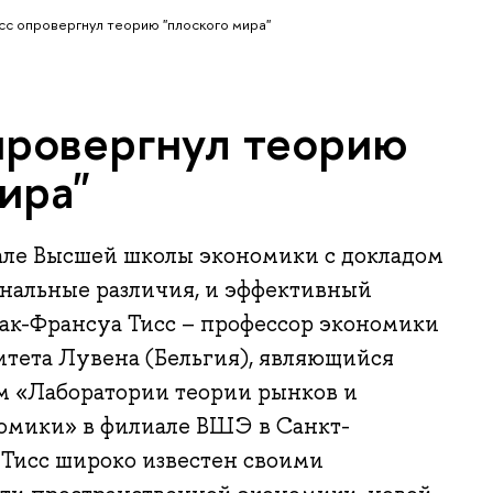
сс опровергнул теорию "плоского мира"
провергнул теорию
ира"
ле Высшей школы экономики с докладом
ональные различия, и эффективный
ак-Франсуа Тисс – профессор экономики
итета Лувена (Бельгия), являющийся
 «Лаборатории теории рынков и
омики» в филиале ВШЭ в Санкт-
 Тисс широко известен своими