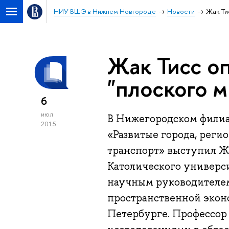
НИУ ВШЭ в Нижнем Новгороде
Новости
Жак Ти
Жак Тисс о
"плоского м
6
июл
В Нижегородском филиа
2015
«Развитые города, реги
транспорт» выступил Ж
Католического универс
научным руководителем
пространственной экон
Петербурге. Профессор