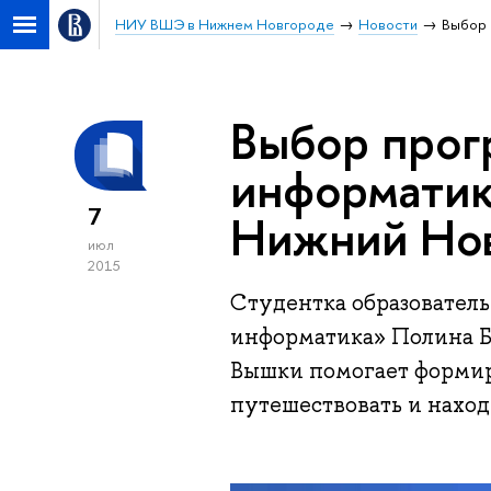
НИУ ВШЭ в Нижнем Новгороде
Новости
Выбор 
Выбор прог
информатик
7
Нижний Но
июл
2015
Студентка образователь
информатика» Полина Бу
Вышки помогает формир
путешествовать и наход