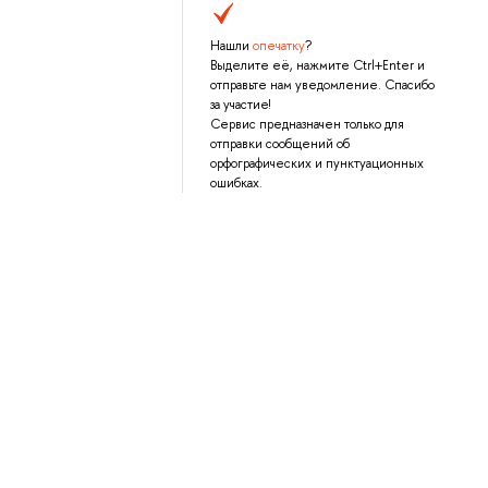
Нашли
опечатку
?
Выделите её, нажмите Ctrl+Enter и
отправьте нам уведомление. Спасибо
за участие!
Сервис предназначен только для
отправки сообщений об
орфографических и пунктуационных
ошибках.