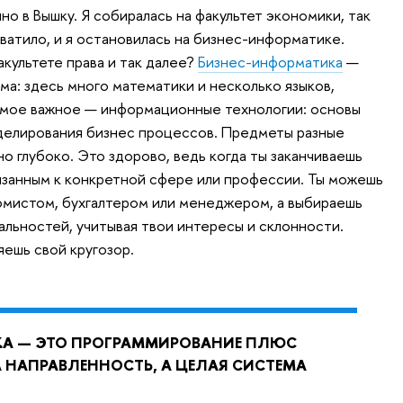
но в Вышку. Я собиралась на факультет экономики, так
хватило, и я остановилась на бизнес-информатике.
культете права и так далее?
Бизнес-информатика
—
ма: здесь много математики и несколько языков,
амое важное — информационные технологии: основы
делирования бизнес процессов. Предметы разные
но глубоко. Это здорово, ведь когда ты заканчиваешь
вязанным к конкретной сфере или профессии. Ты можешь
омистом, бухгалтером или менеджером, а выбираешь
альностей, учитывая твои интересы и склонности.
яешь свой кругозор.
А — ЭТО ПРОГРАММИРОВАНИЕ ПЛЮС
А НАПРАВЛЕННОСТЬ, А ЦЕЛАЯ СИСТЕМА