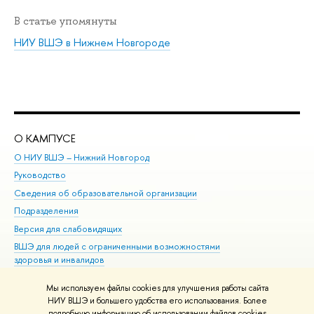
В статье упомянуты
НИУ ВШЭ в Нижнем Новгороде
О КАМПУСЕ
ОБ
О НИУ ВШЭ – Нижний Новгород
Бак
Руководство
Маг
Сведения об образовательной организации
Вт
Подразделения
Вы
Версия для слабовидящих
Ку
ВШЭ для людей с ограниченными возможностями
Пр
здоровья и инвалидов
Рег
Единая платежная страница
Яз
Мы используем файлы cookies для улучшения работы сайта
Вы
НИУ ВШЭ и большего удобства его использования. Более
подробную информацию об использовании файлов cookies