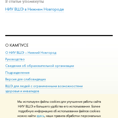
В статье упомянуты
НИУ ВШЭ в Нижнем Новгороде
О КАМПУСЕ
ОБ
О НИУ ВШЭ – Нижний Новгород
Бак
Руководство
Маг
Сведения об образовательной организации
Вт
Подразделения
Вы
Версия для слабовидящих
Ку
ВШЭ для людей с ограниченными возможностями
Пр
здоровья и инвалидов
Рег
Единая платежная страница
Яз
Мы используем файлы cookies для улучшения работы сайта
Вы
НИУ ВШЭ и большего удобства его использования. Более
подробную информацию об использовании файлов cookies
Обр
можно найти
здесь
, наши правила обработки персональных