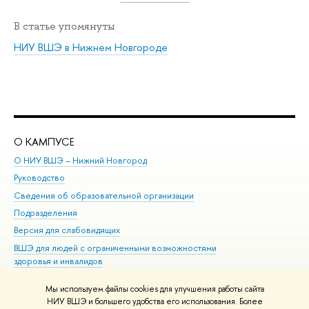
В статье упомянуты
НИУ ВШЭ в Нижнем Новгороде
О КАМПУСЕ
ОБ
О НИУ ВШЭ – Нижний Новгород
Бак
Руководство
Маг
Сведения об образовательной организации
Вт
Подразделения
Вы
Версия для слабовидящих
Ку
ВШЭ для людей с ограниченными возможностями
Пр
здоровья и инвалидов
Рег
Единая платежная страница
Яз
Мы используем файлы cookies для улучшения работы сайта
Вы
НИУ ВШЭ и большего удобства его использования. Более