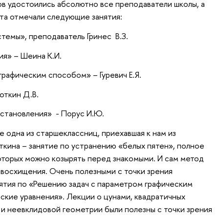
ов удостоились абсолютно все преподаватели школы, а
ята отмечали следующие занятия:
темы», преподаватель Гринес В.З.
я» – Шеина К.И.
графическим способом» – Гуревич Е.Я.
откин Д.В.
становления» - Порус И.Ю.
те одна из старшеклассниц, приехавшая к нам из
кина – занятие по устранению «белых пятен», полное
оторых можно козырять перед знакомыми. И сам метод
 восхищения. Очень полезными с точки зрения
нятия по «Решению задач с параметром графическим
кие уравнения». Лекции о цунами, квадратичных
и неевклидовой геометрии были полезны с точки зрения