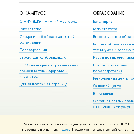
О КАМПУСЕ
ОБРАЗОВАНИЕ
О НИУ ВШЭ – Нижний Новгород
Бакалавриат
Руководство
Магистратура
Сведения об образовательной
Второе высшее образ
организации
Высшее образование 
Подразделения
техникумов и колледж
Версия для слабовидящих
Курсы повышения ква
ВШЭ для людей с ограниченными
Профессиональная
возможностями здоровья и
переподготовка
инвалидов
Региональный центр го
Единая платежная страница
Языковой центр
Выпускники
Обратная связь и взаи
с получателями услуг
Мы используем файлы cookies для улучшения работы сайта НИУ ВШЭ
© НИУ ВШЭ 1993–2026
Адреса и контакты
Условия использова
персональных данных –
здесь
. Продолжая пользоваться сайтом, вы 
Шрифты HSE Sans и HSE Slab разработаны в
Школе дизайна НИУ