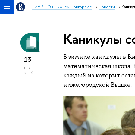
НИУ ВШЭ в Нижнем Новгороде
Новости
Канику
Каникулы с
В зимние каникулы в В
13
математическая школа. В
янв
2016
каждый из которых оста
нижегородской Вышке.