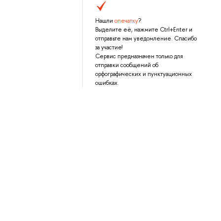
Нашли
опечатку
?
Выделите её, нажмите Ctrl+Enter и
отправьте нам уведомление. Спасибо
за участие!
Сервис предназначен только для
отправки сообщений об
орфографических и пунктуационных
ошибках.