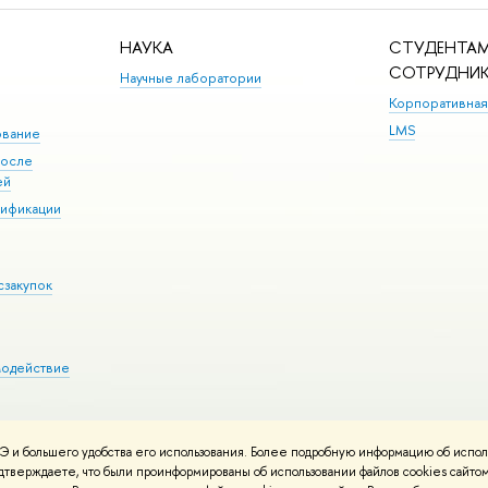
НАУКА
СТУДЕНТАМ
СОТРУДНИ
Научные лаборатории
Корпоративная
LMS
ование
после
ей
лификации
сзакупок
модействие
 и большего удобства его использования. Более подробную информацию об испол
ния материалов
Политика конфиденциальности
Карта сайта
подтверждаете, что были проинформированы об использовании файлов cookies сай
 ВШЭ