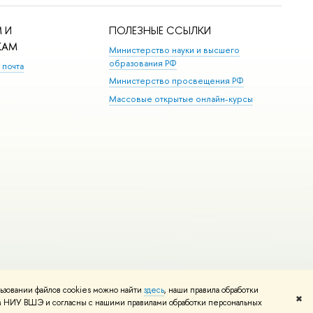
 И
ПОЛЕЗНЫЕ ССЫЛКИ
КАМ
Министерство науки и высшего
образования РФ
 почта
Министерство просвещения РФ
Массовые открытые онлайн-курсы
ьзовании файлов cookies можно найти
здесь
, наши правила обработки
Редактору
✖
том НИУ ВШЭ и согласны с нашими правилами обработки персональных