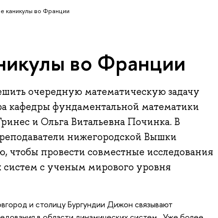
е каникулы во Франции
никулы во Франции
ешить очередную математическую задачу
ра кафедры фундаментальной математики
ринес и Ольга Витальевна Починка. В
реподаватели нижегородской Вышки
ю, чтобы провести совместные исследования
х систем с ученым мирового уровня
вгород и столицу Бургундии Дижон связывают
едования в области динамических систем . Уже более