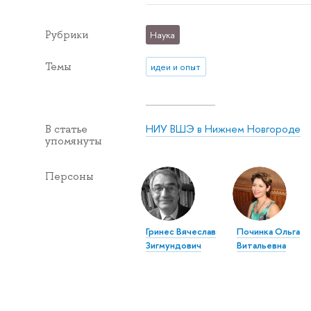
Рубрики
Наука
Темы
идеи и опыт
НИУ ВШЭ в Нижнем Новгороде
В статье
упомянуты
Персоны
Гринес Вячеслав
Починка Ольга
Зигмундович
Витальевна