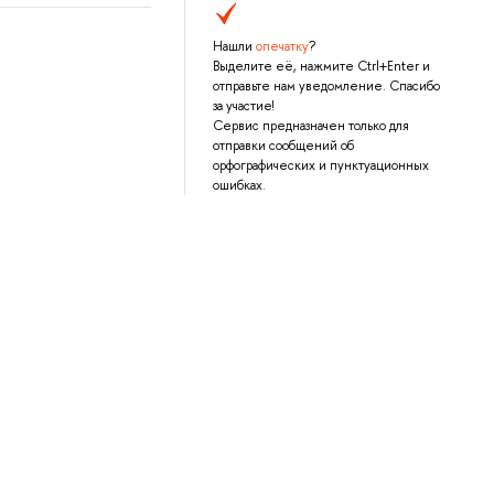
Нашли
опечатку
?
Выделите её, нажмите Ctrl+Enter и
отправьте нам уведомление. Спасибо
за участие!
Сервис предназначен только для
отправки сообщений об
орфографических и пунктуационных
ошибках.