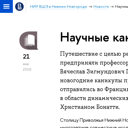
НИУ ВШЭ в Нижнем Новгороде
Новости
Научны
Научные ка
Путешествие с целью р
21
предприняли профессо
янв
2016
Вячеслав Зигмундович Г
новогодние каникулы п
отправились во Франци
в области динамически
Христианом Бонатти.
Столицу Приволжья Нижний Но
многолетние совместные иссл