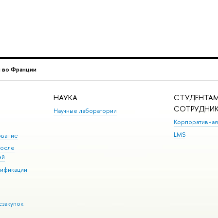
ы во Франции
НАУКА
СТУДЕНТАМ
СОТРУДНИ
Научные лаборатории
Корпоративная
LMS
ование
после
ей
лификации
сзакупок