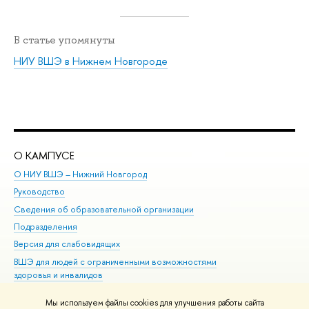
В статье упомянуты
НИУ ВШЭ в Нижнем Новгороде
О КАМПУСЕ
ОБ
О НИУ ВШЭ – Нижний Новгород
Бак
Руководство
Маг
Сведения об образовательной организации
Вт
Подразделения
Вы
Версия для слабовидящих
Ку
ВШЭ для людей с ограниченными возможностями
Пр
здоровья и инвалидов
Рег
Единая платежная страница
Яз
Мы используем файлы cookies для улучшения работы сайта