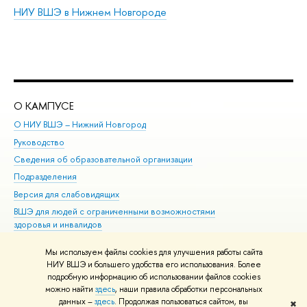
НИУ ВШЭ в Нижнем Новгороде
О КАМПУСЕ
ОБ
О НИУ ВШЭ – Нижний Новгород
Бак
Руководство
Маг
Сведения об образовательной организации
Вт
Подразделения
Вы
Версия для слабовидящих
Ку
ВШЭ для людей с ограниченными возможностями
Пр
здоровья и инвалидов
Рег
Единая платежная страница
Яз
Мы используем файлы cookies для улучшения работы сайта
Вы
НИУ ВШЭ и большего удобства его использования. Более
подробную информацию об использовании файлов cookies
Обр
можно найти
здесь
, наши правила обработки персональных
данных –
здесь
. Продолжая пользоваться сайтом, вы
✖