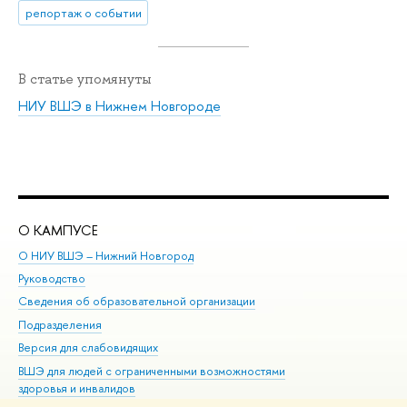
репортаж о событии
В статье упомянуты
НИУ ВШЭ в Нижнем Новгороде
О КАМПУСЕ
ОБ
О НИУ ВШЭ – Нижний Новгород
Бак
Руководство
Маг
Сведения об образовательной организации
Вт
Подразделения
Вы
Версия для слабовидящих
Ку
ВШЭ для людей с ограниченными возможностями
Пр
здоровья и инвалидов
Рег