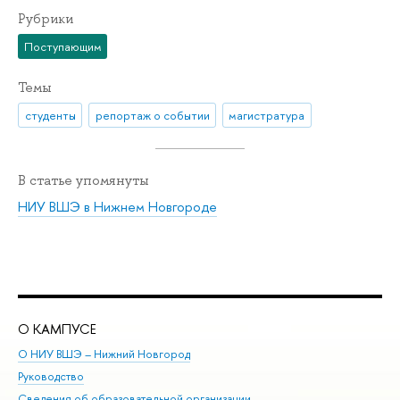
Рубрики
Поступающим
Темы
студенты
репортаж о событии
магистратура
В статье упомянуты
НИУ ВШЭ в Нижнем Новгороде
О КАМПУСЕ
ОБ
О НИУ ВШЭ – Нижний Новгород
Бак
Руководство
Маг
Сведения об образовательной организации
Вт