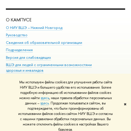
О КАМПУСЕ
ОБ
О НИУ ВШЭ – Нижний Новгород
Бак
Руководство
Маг
Сведения об образовательной организации
Вт
Подразделения
Вы
Версия для слабовидящих
Ку
ВШЭ для людей с ограниченными возможностями
Пр
здоровья и инвалидов
Рег
Единая платежная страница
Яз
Мы используем файлы cookies для улучшения работы сайта
Вы
НИУ ВШЭ и большего удобства его использования. Более
подробную информацию об использовании файлов cookies
Обр
можно найти
здесь
, наши правила обработки персональных
данных –
здесь
. Продолжая пользоваться сайтом, вы
✖
Редактору
подтверждаете, что были проинформированы об
© НИУ ВШЭ 1993–2026
Адреса и контакты
Условия использования
использовании файлов cookies сайтом НИУ ВШЭ и согласны
с нашими правилами обработки персональных данных. Вы
материалов
Политика конфиденциальности
Карта сайта
можете отключить файлы cookies в настройках Вашего
Шрифты HSE Sans и HSE Slab разработаны в
Школе дизайна НИУ ВШЭ
браузера.