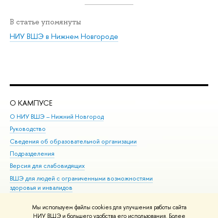
В статье упомянуты
НИУ ВШЭ в Нижнем Новгороде
О КАМПУСЕ
ОБ
О НИУ ВШЭ – Нижний Новгород
Бак
Руководство
Маг
Сведения об образовательной организации
Вт
Подразделения
Вы
Версия для слабовидящих
Ку
ВШЭ для людей с ограниченными возможностями
Пр
здоровья и инвалидов
Рег
Единая платежная страница
Яз
Мы используем файлы cookies для улучшения работы сайта
Вы
НИУ ВШЭ и большего удобства его использования. Более