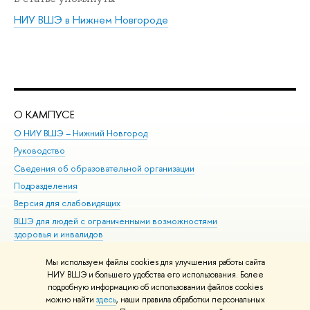
НИУ ВШЭ в Нижнем Новгороде
О КАМПУСЕ
ОБ
О НИУ ВШЭ – Нижний Новгород
Бак
Руководство
Маг
Сведения об образовательной организации
Вт
Подразделения
Вы
Версия для слабовидящих
Ку
ВШЭ для людей с ограниченными возможностями
Пр
здоровья и инвалидов
Рег
Единая платежная страница
Яз
Мы используем файлы cookies для улучшения работы сайта
Вы
НИУ ВШЭ и большего удобства его использования. Более
подробную информацию об использовании файлов cookies
Обр
можно найти
здесь
, наши правила обработки персональных