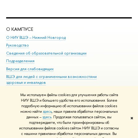
О КАМПУСЕ
ОБ
О НИУ ВШЭ – Нижний Новгород
Бак
Руководство
Маг
Сведения об образовательной организации
Вт
Подразделения
Вы
Версия для слабовидящих
Ку
ВШЭ для людей с ограниченными возможностями
Пр
здоровья и инвалидов
Рег
Единая платежная страница
Яз
Мы используем файлы cookies для улучшения работы сайта
Вы
НИУ ВШЭ и большего удобства его использования. Более
подробную информацию об использовании файлов cookies
Обр
можно найти
здесь
, наши правила обработки персональных
данных –
здесь
. Продолжая пользоваться сайтом, вы
✖
Редактору
подтверждаете, что были проинформированы об
© НИУ ВШЭ 1993–2026
Адреса и контакты
Условия использования
использовании файлов cookies сайтом НИУ ВШЭ и согласны
с нашими правилами обработки персональных данных. Вы
материалов
Политика конфиденциальности
Карта сайта