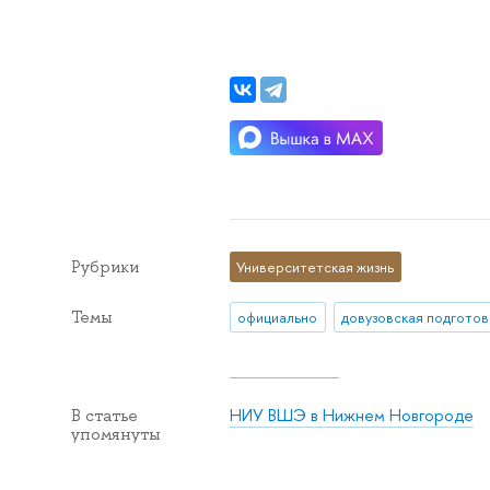
Рубрики
Университетская жизнь
Темы
официально
довузовская подготов
НИУ ВШЭ в Нижнем Новгороде
В статье
упомянуты