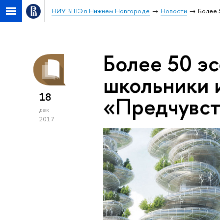
НИУ ВШЭ в Нижнем Новгороде
Новости
Более 
Более 50 э
школьники 
18
«Предчувст
дек
2017