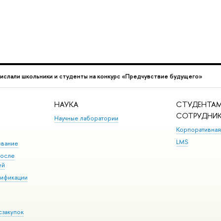
рислали школьники и студенты на конкурс «Предчувствие будущего»
НАУКА
СТУДЕНТАМ
СОТРУДНИ
Научные лаборатории
Корпоративная
LMS
ование
после
ей
лификации
сзакупок