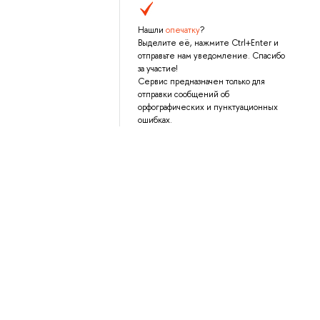
Нашли
опечатку
?
Выделите её, нажмите Ctrl+Enter и
отправьте нам уведомление. Спасибо
за участие!
Сервис предназначен только для
отправки сообщений об
орфографических и пунктуационных
ошибках.