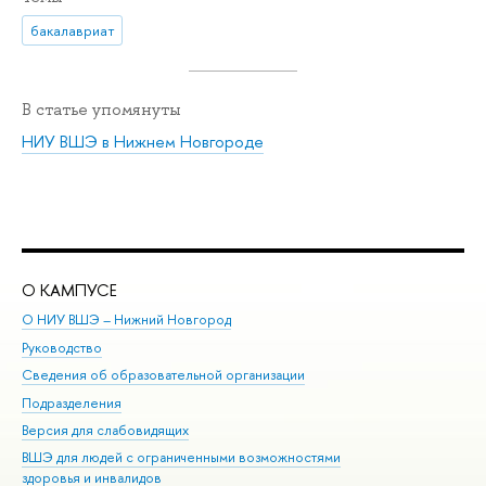
бакалавриат
В статье упомянуты
НИУ ВШЭ в Нижнем Новгороде
О КАМПУСЕ
ОБ
О НИУ ВШЭ – Нижний Новгород
Бак
Руководство
Маг
Сведения об образовательной организации
Вт
Подразделения
Вы
Версия для слабовидящих
Ку
ВШЭ для людей с ограниченными возможностями
Пр
здоровья и инвалидов
Рег