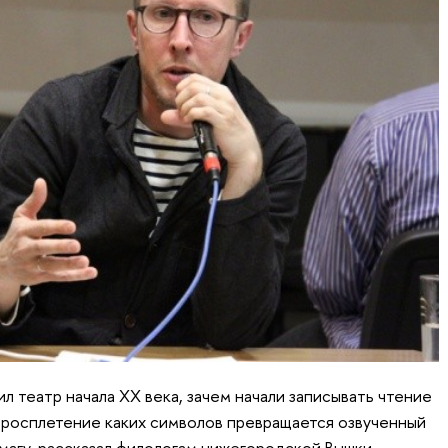
ил театр начала XX века, зачем начали записывать чтение
итросплетение каких символов превращается озвученный
умагу, рассказал филологам нижегородской Вышки