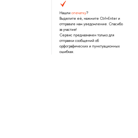
Нашли
опечатку
?
Выделите её, нажмите Ctrl+Enter и
отправьте нам уведомление. Спасибо
за участие!
Сервис предназначен только для
отправки сообщений об
орфографических и пунктуационных
ошибках.