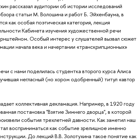
ухин рассказал аудитории об истории исследований
обзора статьи М. Волошина и работ Б. Эйхенбаума, в
ся как особая поэтическая категория, лекция
ельности Кабинета изучения художественной речи
Бернштейном. Особый интерес у слушателей вызвал сюжет
амации начала века и начертании «транскрипционных»
ечи с нами поделилась студентка второго курса Алиса
лучившая негласный (но хором одобренный) титул «автор
ладает коллективная декламация. Например, в 1920 году
ванная постановка "Взятие Зимнего дворца", в которой
роизвели события трехлетней давности. Как заметил наш
стал восприниматься как событие зрелищное именно
нструкции. До лекций В.В. Золотухина такое понятие как