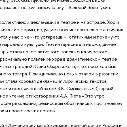
ециалист по звучащему слову – Валерий Золотухин.
коллективной декламации в театре и на эстраде. Хор и
нические формы, ведущие свою историю ещё с античных
тся у нас с чем-то устаревшим, статичным и почему-то
 народной культуры. Тем интереснее и неожиданнее
жанры стали полем активного поиска сценического
Первоначально появление хора в драматическом театре
ичных трагедий Юрия Озаровского, в которых хор был
ного театра. Принципиально новым этапом в развитии
м стала хоровая декламация лирических текстов,
ым и подхваченный затем В.К. Смышляевым (первый
вное чтение стихотворения А.А. Фета «Это утро,
 после революции, режиссеры обратились к постановкам
ов и пролетарских поэтов.
ной «Изучение звучащей художественной речи в России в