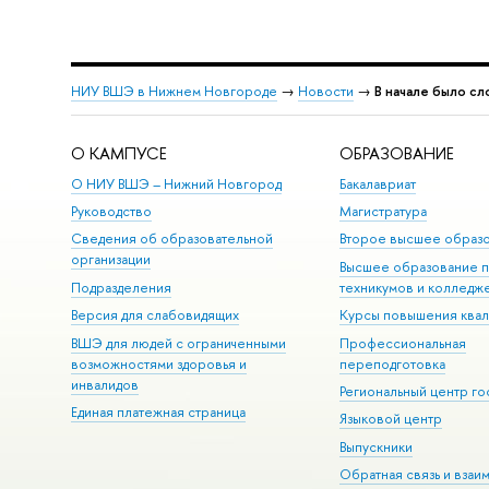
НИУ ВШЭ в Нижнем Новгороде
→
Новости
→
В начале было сл
О КАМПУСЕ
ОБРАЗОВАНИЕ
О НИУ ВШЭ – Нижний Новгород
Бакалавриат
Руководство
Магистратура
Сведения об образовательной
Второе высшее образ
организации
Высшее образование 
Подразделения
техникумов и колледж
Версия для слабовидящих
Курсы повышения ква
ВШЭ для людей с ограниченными
Профессиональная
возможностями здоровья и
переподготовка
инвалидов
Региональный центр го
Единая платежная страница
Языковой центр
Выпускники
Обратная связь и взаи