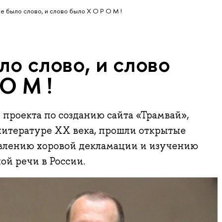
ле было слово, и слово было Х О Р О М !
ло слово, и слово
О М !
х проекта по созданию сайта «Трамвай»,
литературе XX века, прошли открытые
влению хоровой декламации и изучению
й речи в России.