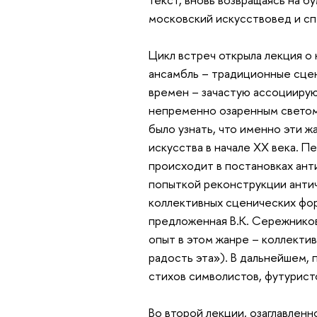
московский искусствовед и сп
Цикл встреч открыла лекция о 
ансамбль – традиционные сце
времен – зачастую ассоциирую
непременно озаренным светом
было узнать, что именно эти 
искусства в начале XX века. 
происходит в постановках ант
попыткой реконструкции антич
коллективных сценических фор
предложенная В.К. Сережников
опыт в этом жанре – коллекти
радость эта»). В дальнейшем,
стихов символистов, футурист
Во второй лекции, озаглавлен