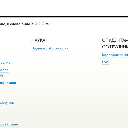
ово, и слово было Х О Р О М !
НАУКА
СТУДЕНТАМ
СОТРУДНИ
Научные лаборатории
Корпоративная
LMS
ование
после
ей
лификации
сзакупок
модействие