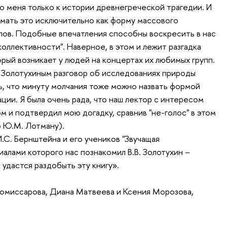
о меня только к истории древнегреческой трагедии. И
мать это исключительно как форму массового
лов. Подобные впечатления способны воскресить в нас
оллективности". Наверное, в этом и лежит разгадка
рый возникает у людей на концертах их любимых групп.
. Золотухиным разговор об исследованиях природы
ль, что минуту молчания тоже можно назвать формой
ии. Я была очень рада, что наш лектор с интересом
 и подтвердил мою догадку, сравнив "не-голос" в этом
о Ю.М. Лотману).
.С. Бернштейна и его учеников "Звучащая
иалами которого нас познакомил В.В. Золотухин –
 удастся раздобыть эту книгу».
омиссарова, Диана Матвеева и Ксения Морозова,