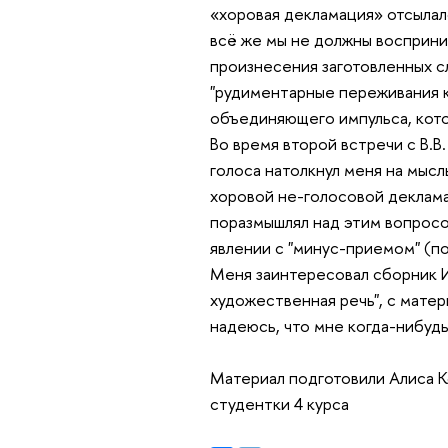
«хоровая декламация» отсылал
всё же мы не должны восприни
произнесения заготовленных с
"рудиментарные переживания к
объединяющего импульса, кото
Во время второй встречи с В.В
голоса натолкнул меня на мыс
хоровой не-голосовой декламац
поразмышлял над этим вопросом
явлении с "минус-приемом" (п
Меня заинтересовал сборник И
художественная речь", с матер
надеюсь, что мне когда-нибудь
Материал подготовили Алиса К
студентки 4 курса