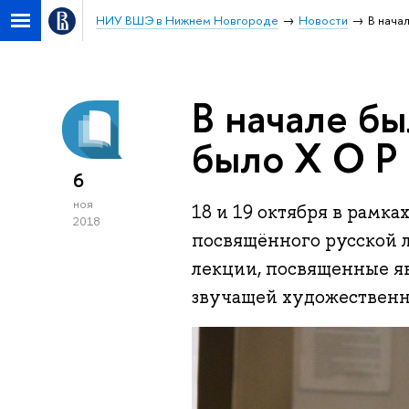
НИУ ВШЭ в Нижнем Новгороде
Новости
В нача
В начале бы
было Х О Р 
6
ноя
18 и 19 октября в рамка
2018
посвящённого русской 
лекции, посвященные я
звучащей художественно