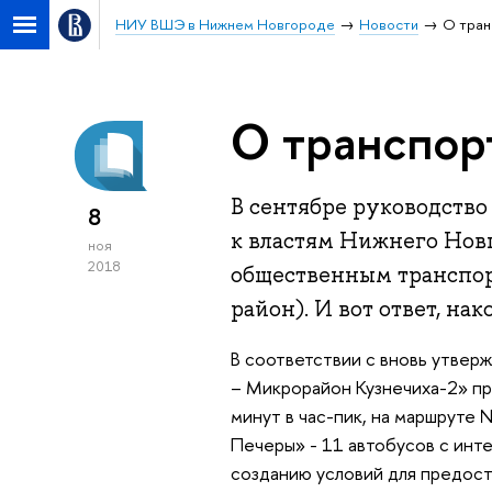
НИУ ВШЭ в Нижнем Новгороде
Новости
О тран
О транспор
В сентябре руководств
8
к властям Нижнего Нов
ноя
2018
общественным транспор
район). И вот ответ, нак
В соответствии с вновь утве
– Микрорайон Кузнечиха-2» пр
минут в час-пик, на маршрут
Печеры» - 11 автобусов с инт
созданию условий для предост