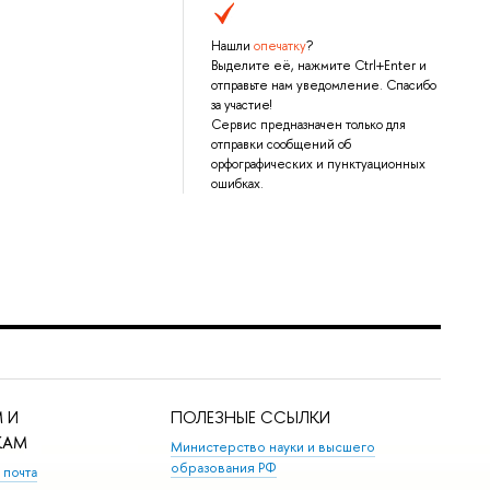
Нашли
опечатку
?
Выделите её, нажмите Ctrl+Enter и
отправьте нам уведомление. Спасибо
за участие!
Сервис предназначен только для
отправки сообщений об
орфографических и пунктуационных
ошибках.
 И
ПОЛЕЗНЫЕ ССЫЛКИ
КАМ
Министерство науки и высшего
образования РФ
 почта