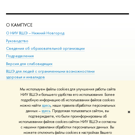
О КАМПУСЕ
ОБ
О НИУ ВШЭ – Нижний Новгород
Бак
Руководство
Маг
Сведения об образовательной организации
Вт
Подразделения
Вы
Версия для слабовидящих
Ку
ВШЭ для людей с ограниченными возможностями
Пр
здоровья и инвалидов
Рег
Единая платежная страница
Яз
Мы используем файлы cookies для улучшения работы сайта
Вы
НИУ ВШЭ и большего удобства его использования. Более
подробную информацию об использовании файлов cookies
Обр
можно найти
здесь
, наши правила обработки персональных
данных –
здесь
. Продолжая пользоваться сайтом, вы
✖
Редактору
подтверждаете, что были проинформированы об
© НИУ ВШЭ 1993–2026
Адреса и контакты
Условия использования
использовании файлов cookies сайтом НИУ ВШЭ и согласны
с нашими правилами обработки персональных данных. Вы
материалов
Политика конфиденциальности
Карта сайта
можете отключить файлы cookies в настройках Вашего
Шрифты HSE Sans и HSE Slab разработаны в
Школе дизайна НИУ ВШЭ