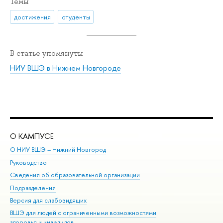
Темы
достижения
студенты
В статье упомянуты
НИУ ВШЭ в Нижнем Новгороде
О КАМПУСЕ
ОБ
О НИУ ВШЭ – Нижний Новгород
Бак
Руководство
Маг
Сведения об образовательной организации
Вт
Подразделения
Вы
Версия для слабовидящих
Ку
ВШЭ для людей с ограниченными возможностями
Пр
здоровья и инвалидов