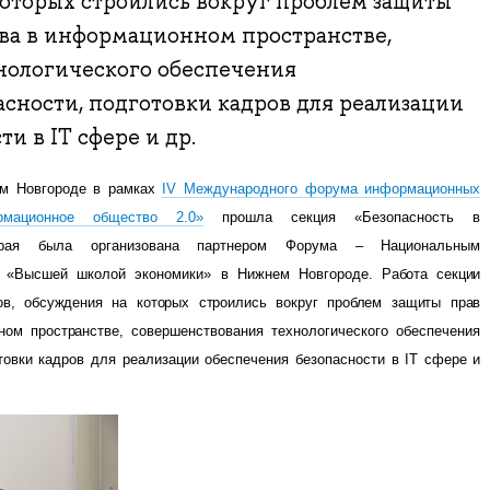
которых строились вокруг проблем защиты
тва в информационном пространстве,
нологического обеспечения
сности, подготовки кадров для реализации
и в IT сфере и др.
ем Новгороде в рамках
IV
Международного форума информационных
рмационное общество 2.0»
прошла секция «Безопасность в
орая была организована партнером Форума – Национальным
– «Высшей школой экономики» в Нижнем Новгороде
. Работа секции
в, обсуждения на которых строились вокруг проблем защиты прав
ном пространстве,
совершенствования технологического обеспечения
товки кадров для реализации обеспечения безопасности в
IT
сфере и