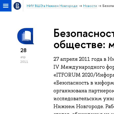
НИУ ВШЭ в Нижнем Новгороде
Новости
Безопа
Безопаснос
обществе: 
28
апр
27 апреля 2011 года в 
2011
IV Международного фо
«ITFORUM 2020/Информа
«Безопасность в информ
организована партнеро
исследовательским уни
Нижнем Новгороде. Раб