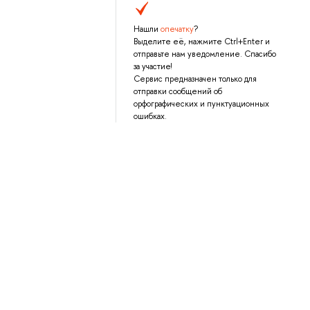
Нашли
опечатку
?
Выделите её, нажмите Ctrl+Enter и
отправьте нам уведомление. Спасибо
за участие!
Сервис предназначен только для
отправки сообщений об
орфографических и пунктуационных
ошибках.