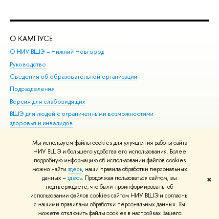
О КАМПУСЕ
ОБ
О НИУ ВШЭ – Нижний Новгород
Бак
Руководство
Маг
Сведения об образовательной организации
Вт
Подразделения
Вы
Версия для слабовидящих
Ку
ВШЭ для людей с ограниченными возможностями
Пр
здоровья и инвалидов
Рег
Единая платежная страница
Яз
Мы используем файлы cookies для улучшения работы сайта
Вы
НИУ ВШЭ и большего удобства его использования. Более
подробную информацию об использовании файлов cookies
Обр
можно найти
здесь
, наши правила обработки персональных
данных –
здесь
. Продолжая пользоваться сайтом, вы
✖
Редактору
подтверждаете, что были проинформированы об
© НИУ ВШЭ 1993–2026
Адреса и контакты
Условия использования
использовании файлов cookies сайтом НИУ ВШЭ и согласны
с нашими правилами обработки персональных данных. Вы
материалов
Политика конфиденциальности
Карта сайта
можете отключить файлы cookies в настройках Вашего
Шрифты HSE Sans и HSE Slab разработаны в
Школе дизайна НИУ ВШЭ