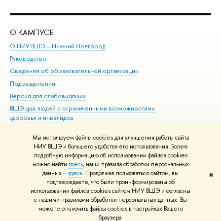
О КАМПУСЕ
ОБ
О НИУ ВШЭ – Нижний Новгород
Бак
Руководство
Маг
Сведения об образовательной организации
Вт
Подразделения
Вы
Версия для слабовидящих
Ку
ВШЭ для людей с ограниченными возможностями
Пр
здоровья и инвалидов
Рег
Единая платежная страница
Яз
Мы используем файлы cookies для улучшения работы сайта
Вы
НИУ ВШЭ и большего удобства его использования. Более
подробную информацию об использовании файлов cookies
Обр
можно найти
здесь
, наши правила обработки персональных
данных –
здесь
. Продолжая пользоваться сайтом, вы
✖
Редактору
подтверждаете, что были проинформированы об
© НИУ ВШЭ 1993–2026
Адреса и контакты
Условия использования
использовании файлов cookies сайтом НИУ ВШЭ и согласны
с нашими правилами обработки персональных данных. Вы
материалов
Политика конфиденциальности
Карта сайта
можете отключить файлы cookies в настройках Вашего
Шрифты HSE Sans и HSE Slab разработаны в
Школе дизайна НИУ ВШЭ
браузера.