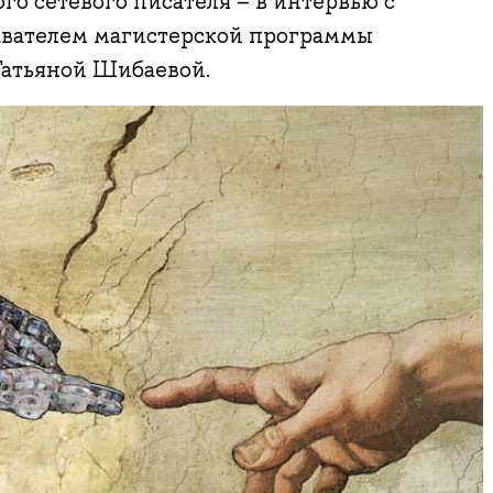
го сетевого писателя – в интервью с
вателем магистерской программы
Татьяной Шибаевой.