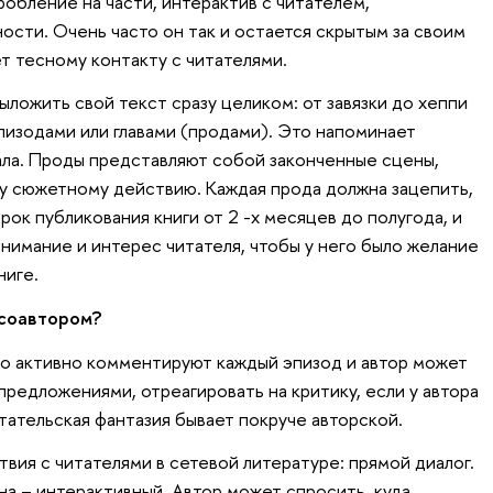
обление на части, интерактив с читателем,
сти. Очень часто он так и остается скрытым за своим
т тесному контакту с читателями.
выложить свой текст сразу целиком: от завязки до хеппи
пизодами или главами (продами). Это напоминает
ла. Проды представляют собой законченные сцены,
у сюжетному действию. Каждая прода должна зацепить,
ок публикования книги от 2 -х месяцев до полугода, и
нимание и интерес читателя, чтобы у него было желание
ниге.
 соавтором?
но активно комментируют каждый эпизод и автор может
предложениями, отреагировать на критику, если у автора
тательская фантазия бывает покруче авторской.
вия с читателями в сетевой литературе: прямой диалог.
а – интерактивный. Автор может спросить, куда,