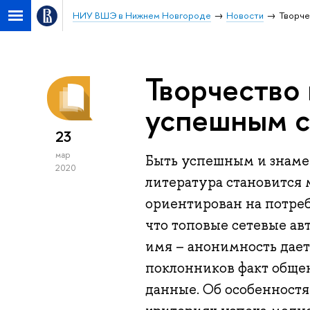
НИУ ВШЭ в Нижнем Новгороде
Новости
Творче
Творчество 
успешным с
23
мар
Быть успешным и знаме
2020
литература становится
ориентирован на потреб
что топовые сетевые ав
имя – анонимность дает 
поклонников факт общен
данные. Об особенностя