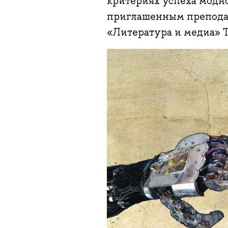
критериях успеха модно
приглашенным препода
«Литература и медиа» 