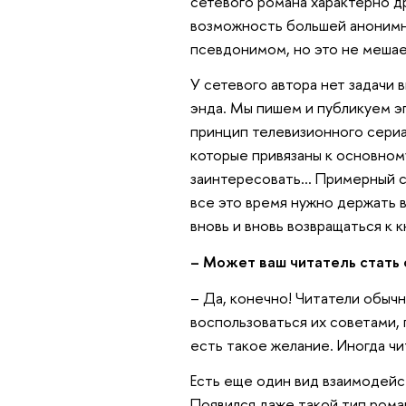
сетевого романа характерно др
возможность большей анонимно
псевдонимом, но это не мешае
У сетевого автора нет задачи 
энда. Мы пишем и публикуем э
принцип телевизионного сериа
которые привязаны к основном
заинтересовать… Примерный ср
все это время нужно держать в
вновь и вновь возвращаться к к
– Может ваш читатель стать
– Да, конечно! Читатели обыч
воспользоваться их советами, 
есть такое желание. Иногда чи
Есть еще один вид взаимодейст
Появился даже такой тип роман