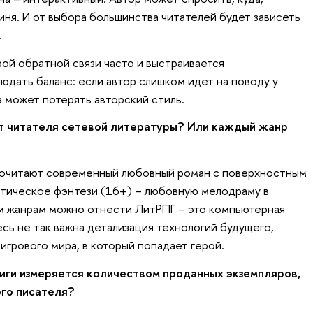
иня. И от выбора большинства читателей будет зависеть
.
рой обратной связи часто и выстраивается
юдать баланс: если автор слишком идет на поводу у
а может потерять авторский стиль.
ет читателя сетевой литературы? Или каждый жанр
дпочитают современный любовный роман с поверхностным
нтическое фэнтези (16+) – любовную мелодраму в
м жанрам можно отнести ЛитРПГ – это компьютерная
десь не так важна детализация технологий будущего,
игрового мира, в который попадает герой.
ниги измеряется количеством проданных экземпляров,
ого писателя?