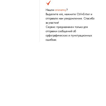
Нашли
опечатку
?
Выделите её, нажмите Ctrl+Enter и
отправьте нам уведомление. Спасибо
за участие!
Сервис предназначен только для
отправки сообщений об
орфографических и пунктуационных
ошибках.