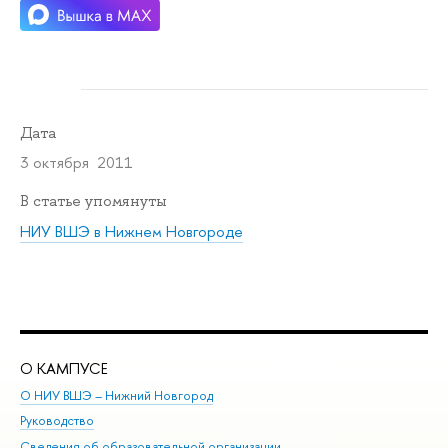
Дата
3 октября 2011
В статье упомянуты
НИУ ВШЭ в Нижнем Новгороде
О КАМПУСЕ
ОБ
О НИУ ВШЭ – Нижний Новгород
Бак
Руководство
Маг
Сведения об образовательной организации
Вт