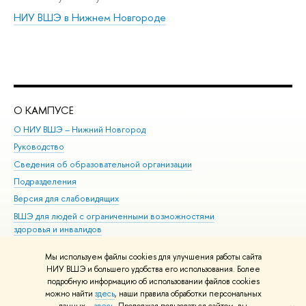
НИУ ВШЭ в Нижнем Новгороде
О КАМПУСЕ
ОБ
О НИУ ВШЭ – Нижний Новгород
Бак
Руководство
Маг
Сведения об образовательной организации
Вт
Подразделения
Вы
Версия для слабовидящих
Ку
ВШЭ для людей с ограниченными возможностями
Пр
здоровья и инвалидов
Рег
Единая платежная страница
Яз
Мы используем файлы cookies для улучшения работы сайта
Вы
НИУ ВШЭ и большего удобства его использования. Более
подробную информацию об использовании файлов cookies
Обр
можно найти
здесь
, наши правила обработки персональных