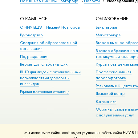
НИУ ВШЭ в Нижнем Новгороде
→
Новости
→
"Исследования д
О КАМПУСЕ
ОБРАЗОВАНИЕ
О НИУ ВШЭ – Нижний Новгород
Бакалавриат
Руководство
Магистратура
Сведения об образовательной
Второе высшее образ
организации
Высшее образование 
Подразделения
техникумов и колледж
Версия для слабовидящих
Курсы повышения ква
ВШЭ для людей с ограниченными
Профессиональная
возможностями здоровья и
переподготовка
инвалидов
Региональный центр го
Единая платежная страница
Языковой центр
Выпускники
Обратная связь и взаи
с получателями услуг
Мы используем файлы cookies для улучшения работы сайта НИУ ВШЭ
© НИУ ВШЭ 1993–2026
Адреса и контакты
Условия использова