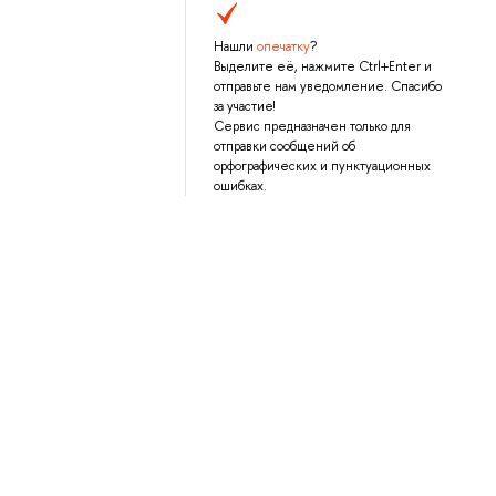
Нашли
опечатку
?
Выделите её, нажмите Ctrl+Enter и
отправьте нам уведомление. Спасибо
за участие!
Сервис предназначен только для
отправки сообщений об
орфографических и пунктуационных
ошибках.