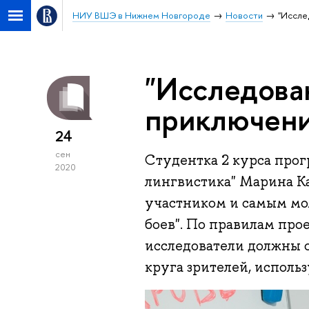
НИУ ВШЭ в Нижнем Новгороде
Новости
"Иссле
"Исследова
приключени
24
сен
Студентка 2 курса про
2020
лингвистика" Марина К
участником и самым мо
боев". По правилам про
исследователи должны о
круга зрителей, использ