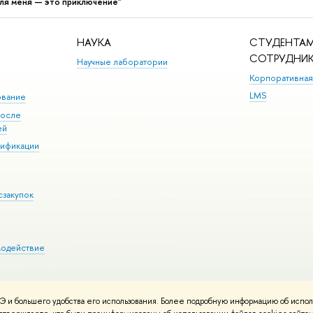
ля меня — это приключение"
НАУКА
СТУДЕНТАМ
СОТРУДНИ
Научные лаборатории
Корпоративная
LMS
ование
после
ей
лификации
сзакупок
модействие
 и большего удобства его использования. Более подробную информацию об испол
ния материалов
Политика конфиденциальности
Карта сайта