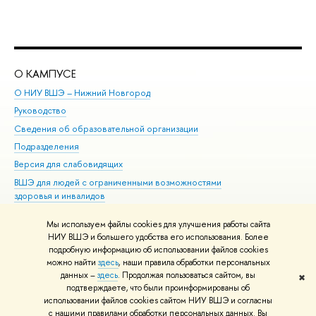
О КАМПУСЕ
ОБ
О НИУ ВШЭ – Нижний Новгород
Бак
Руководство
Маг
Сведения об образовательной организации
Вт
Подразделения
Вы
Версия для слабовидящих
Ку
ВШЭ для людей с ограниченными возможностями
Пр
здоровья и инвалидов
Рег
Единая платежная страница
Яз
Мы используем файлы cookies для улучшения работы сайта
Вы
НИУ ВШЭ и большего удобства его использования. Более
подробную информацию об использовании файлов cookies
Обр
можно найти
здесь
, наши правила обработки персональных
данных –
здесь
. Продолжая пользоваться сайтом, вы
✖
Редактору
подтверждаете, что были проинформированы об
© НИУ ВШЭ 1993–2026
Адреса и контакты
Условия использования
использовании файлов cookies сайтом НИУ ВШЭ и согласны
с нашими правилами обработки персональных данных. Вы
материалов
Политика конфиденциальности
Карта сайта