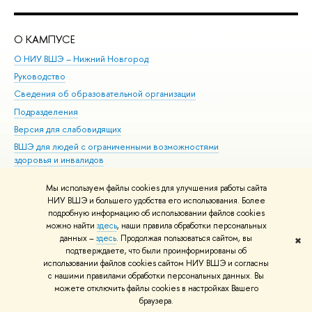
О КАМПУСЕ
ОБ
О НИУ ВШЭ – Нижний Новгород
Бак
Руководство
Маг
Сведения об образовательной организации
Вт
Подразделения
Вы
Версия для слабовидящих
Ку
ВШЭ для людей с ограниченными возможностями
Пр
здоровья и инвалидов
Рег
Единая платежная страница
Яз
Мы используем файлы cookies для улучшения работы сайта
Вы
НИУ ВШЭ и большего удобства его использования. Более
подробную информацию об использовании файлов cookies
Обр
можно найти
здесь
, наши правила обработки персональных
данных –
здесь
. Продолжая пользоваться сайтом, вы
✖
Редактору
подтверждаете, что были проинформированы об
© НИУ ВШЭ 1993–2026
Адреса и контакты
Условия использования
использовании файлов cookies сайтом НИУ ВШЭ и согласны
с нашими правилами обработки персональных данных. Вы
материалов
Политика конфиденциальности
Карта сайта
можете отключить файлы cookies в настройках Вашего
Шрифты HSE Sans и HSE Slab разработаны в
Школе дизайна НИУ ВШЭ
браузера.